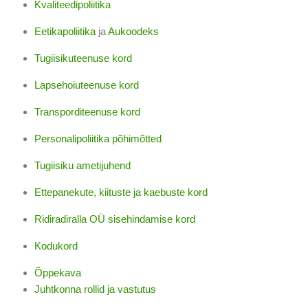
Kvaliteedipoliitika
Eetikapoliitika
ja
Aukoodeks
Tugiisikuteenuse kord
Lapsehoiuteenuse kord
Transporditeenuse kord
Personalipoliitika põhimõtted
Tugiisiku ametijuhend
Ettepanekute, kiituste ja kaebuste kord
Ridiradiralla OÜ sisehindamise kord
Kodukord
Õppekava
Juhtkonna rollid ja vastutus