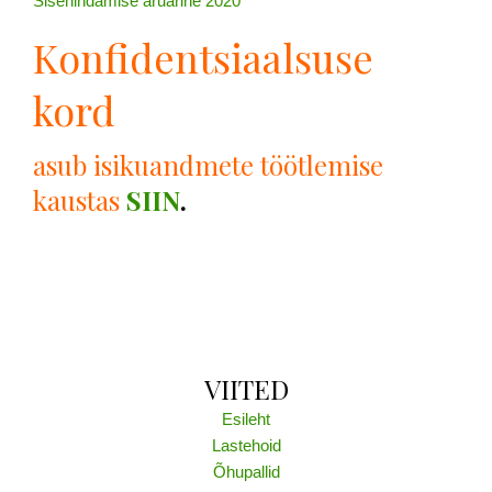
Sisehindamise aruanne 2020
Konfidentsiaalsuse
kord
asub isikuandmete töötlemise
kaustas
SIIN
.
VIITED
Esileht
Lastehoid
Õhupallid